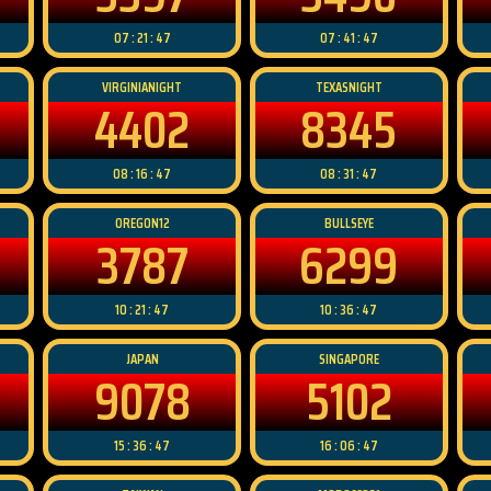
07 : 21 : 47
07 : 41 : 47
VIRGINIANIGHT
TEXASNIGHT
4402
8345
08 : 16 : 47
08 : 31 : 47
OREGON12
BULLSEYE
3787
6299
10 : 21 : 47
10 : 36 : 47
JAPAN
SINGAPORE
9078
5102
15 : 36 : 47
16 : 06 : 47