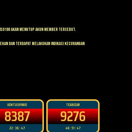
 DENSU100 akan menutup akun member tersebut.
ECEKAN DAN TERDAPAT MELAKUKAN INDIKASI KECURANGAN
KENTUCKYMID
TEXASDAY
8387
9276
22 : 36 : 47
46 : 51 : 47