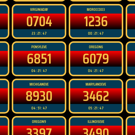
VIRGINIADAY
MOROCCO03
0704
1236
23 : 21 : 47
00 : 21 : 47
PENSYLEVE
OREGON6
6851
6079
04 : 21 : 47
04 : 21 : 47
MICHIGANEVE
MARYLANDEVE
8930
3462
04 : 51 : 47
05 : 21 : 47
OREGON9
ILLINOISEVE
3397
3490