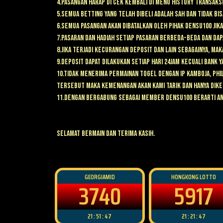
4.Pasangan harap di cek kembali di menu history transaksi
5.Semua betting yang telah dibeli adalah sah dan tidak bis
6.Semua pasangan akan dibatalkan oleh pihak DENSU100 ji
7.Pasaran dan hadiah setiap pasaran berbeda-beda dan da
8.Jika terjadi kecurangan deposit dan lain sebagainya, m
9.Deposit dapat dilakukan setiap hari 24jam kecuali bank 
10.TIDAK MENERIMA PERMAINAN TOGEL DENGAN IP KAMBOJA, PHI
TERSEBUT MAKA KEMENANGAN AKAN KAMI TARIK DAN HANYA DIKE
11.Dengan bergabung sebagai member DENSU100 berarti an
SELAMAT BERMAIN DAN TERIMA KASIH.
GEORGIAMID
HONGKONG LOTTO
3740
5917
21 : 51 : 47
21 : 21 : 47