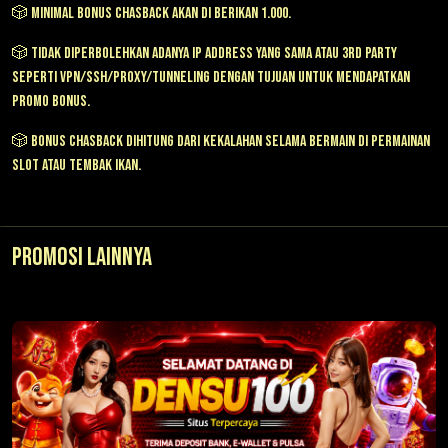
🎲 Minimal bonus chasback akan di berikan 1.000.
🎲 Tidak diperbolehkan adanya ip address yang sama atau 3rd party
seperti VPN/SSH/PROXY/TUNNELING dengan tujuan untuk mendapatkan
Promo Bonus.
🎲 Bonus chasback dihitung dari kekalahan selama bermain di permainan
Slot atau Tembak ikan.
Promosi Lainnya