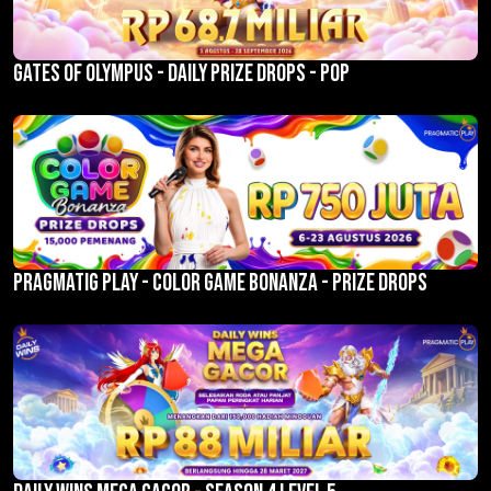
Gates of Olympus - Daily Prize Drops - POP
Pragmatig Play - COLOR GAME BONANZA - Prize Drops