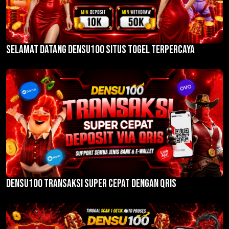
Selamat Datang DENSU100 Situs Togel Terpercaya
DENSU100 Transaksi Super Cepat Dengan Qris