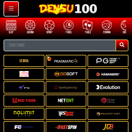
SLOT
CASINO
SPORT
TOGEL
TABLE
FISHING
COCK F.
Semua