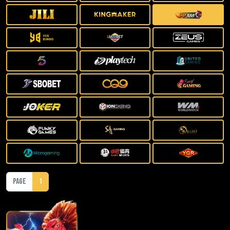
Page
1